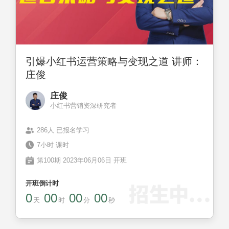
引爆小红书运营策略与变现之道 讲师：
庄俊
庄俊
小红书营销资深研究者
286人 已报名学习
7小时 课时
第100期 2023年06月06日 开班
开班倒计时
0
00
00
00
天
时
分
秒