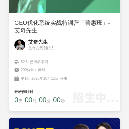
GEO优化系统实战特训营「普惠班」-
艾奇先生
艾奇先生
艾奇在线创始人
62人 已报名学习
200分钟+ 课时
第1期 2025年10月11日 开班
开班倒计时
0
00
00
00
天
时
分
秒