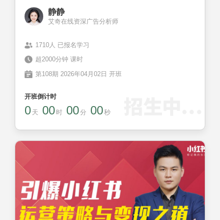
静静
艾奇在线资深广告分析师
1710人 已报名学习
超2000分钟 课时
第108期 2026年04月02日 开班
开班倒计时
0
00
00
00
天
时
分
秒