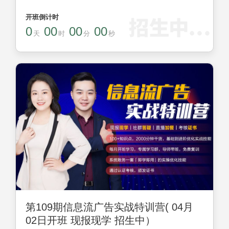
开班倒计时
0
00
00
00
天
时
分
秒
第109期信息流广告实战特训营( 04月
02日开班 现报现学 招生中）