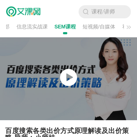
全部
信息流实战课
SEM课程
短视频/自媒体
私域/
百度搜索各类出价方式原理解读及出价策
略 导师：小师妹